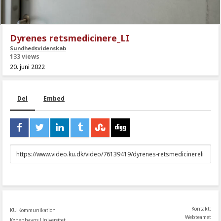
Dyrenes retsmedicinere_LI
Sundhedsvidenskab
133 views
20. juni 2022
Del
Embed
URL
to
share
Kontakt:
KU Kommunikation
Webteamet
Københavns Universitet