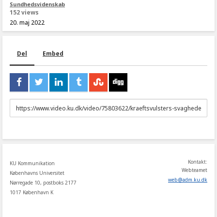
Sundhedsvidenskab
152 views
20. maj 2022
Del
Embed
URL
to
share
Kontakt:
KU Kommunikation
Webteamet
Københavns Universitet
web
@
adm
.
ku
.
dk
Nørregade 10, postboks 2177
1017 København K