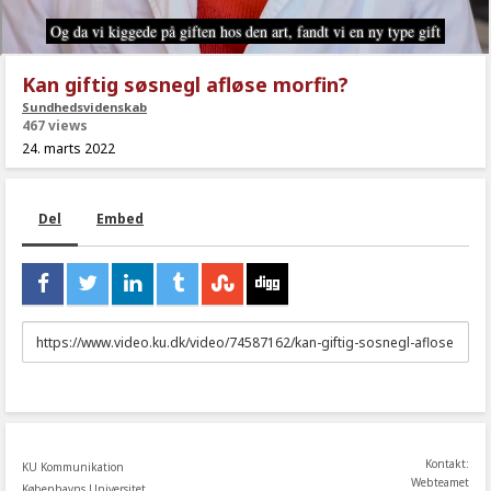
Kan giftig søsnegl afløse morfin?
Sundhedsvidenskab
467 views
24. marts 2022
Del
Embed
URL
to
share
Kontakt:
KU Kommunikation
Webteamet
Københavns Universitet