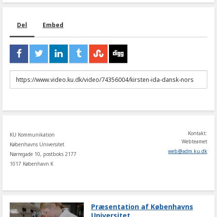
Del
Embed
URL
to
share
Kontakt:
KU Kommunikation
Webteamet
Københavns Universitet
web
@
adm
.
ku
.
dk
Nørregade 10, postboks 2177
1017 København K
Præsentation af Københavns
Universitet