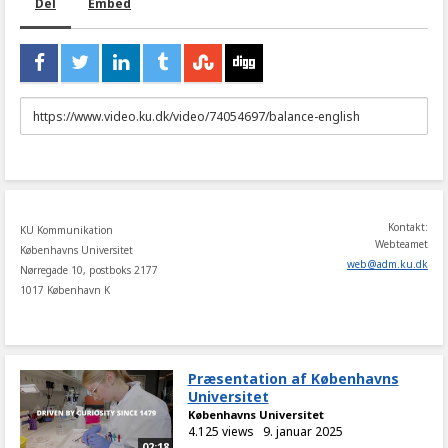
Del
Embed
URL
to
share
Kontakt:
KU Kommunikation
Webteamet
Københavns Universitet
web
@
adm
.
ku
.
dk
Nørregade 10, postboks 2177
1017 København K
Præsentation af Københavns
Universitet
Københavns Universitet
4.125 views
9. januar 2025
02:18