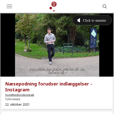
Toggle
menu
Næsepodning forudser indlæggelser -
Instagram
Sundhedsvidenskab
124 views
22. oktober 2021