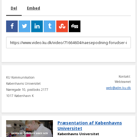
Del
Embed
URL
to
share
Kontakt:
KU Kommunikation
Webteamet
Københavns Universitet
web
@
adm
.
ku
.
dk
Nørregade 10, postboks 2177
1017 København K
Præsentation af Københavns
Universitet
Københavns Universitet