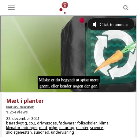
Toggle
menu
Mæt i planter
Naturvidenskab
1.254 views
22. december 2021
bæredygtig
,
co2
,
drivhusgas
,
fødevarer
,
folkeskolen
,
klima
,
klimaforandringer
,
mad
,
miljø
,
naturfag
,
planter
,
science
,
skoletjenesten
,
sundhed
,
undervisning