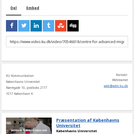
Del
Embed
URL
to
share
Kontakt:
KU Kommunikation
Webteamet
Københavns Universitet
web
@
adm
.
ku
.
dk
Nørregade 10, postboks 2177
1017 København K
Præsentation af Københavns
Universitet
Københavns Universitet