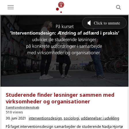
Toggle
menu
Studerende finder løsninger sammen med
virksomheder og organisationer
Samfundsvidenskab
510 views
30. juni 2021
interventionsdesign
,
sociologi
,
uddannelser i udvikling
På faget interventionsdesign samarbejder de studerende Nadja Hjortø