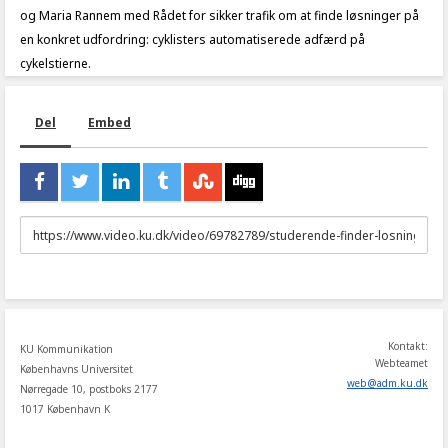
og Maria Rannem med Rådet for sikker trafik om at finde løsninger på
en konkret udfordring: cyklisters automatiserede adfærd på
cykelstierne.
Del
Embed
URL
to
share
Kontakt:
KU Kommunikation
Webteamet
Københavns Universitet
web
@
adm
.
ku
.
dk
Nørregade 10, postboks 2177
1017 København K