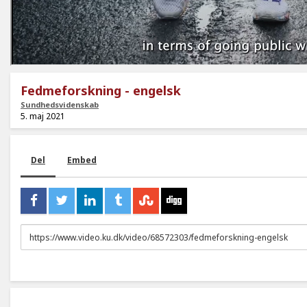
Fedmeforskning - engelsk
Sundhedsvidenskab
5. maj 2021
Del
Embed
URL
to
share