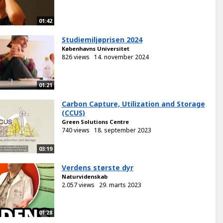
01:42
Studiemiljøprisen 2024
Københavns Universitet
826 views
14. november 2024
01:21
Carbon Capture, Utilization and Storage
(CCUS)
Green Solutions Centre
740 views
18. september 2023
03:19
Verdens største dyr
Naturvidenskab
2.057 views
29. marts 2023
01:28