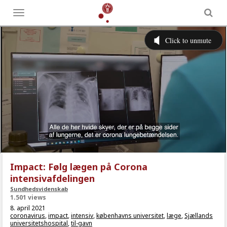
Toggle
menu
Impact: Følg lægen på Corona
intensivafdelingen
Sundhedsvidenskab
1.501 views
8. april 2021
coronavirus
,
impact
,
intensiv
,
københavns universitet
,
læge
,
Sjællands
universitetshospital
,
til-gavn