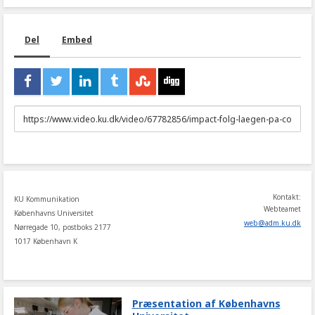
Del
Embed
URL
to
share
Kontakt:
KU Kommunikation
Webteamet
Københavns Universitet
web
@
adm
.
ku
.
dk
Nørregade 10, postboks 2177
1017 København K
Præsentation af Københavns