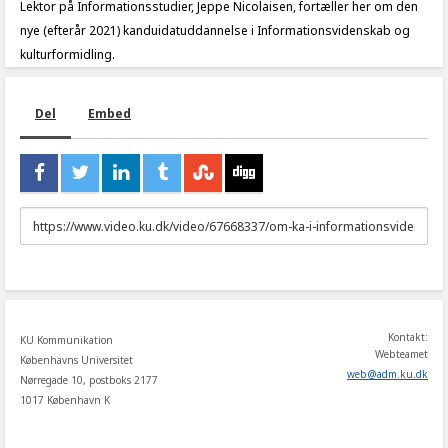
Lektor på Informationsstudier, Jeppe Nicolaisen, fortæller her om den
nye (efterår 2021) kanduidatuddannelse i Informationsvidenskab og
kulturformidling.
Del
Embed
URL
to
share
Kontakt:
KU Kommunikation
Webteamet
Københavns Universitet
web
@
adm
.
ku
.
dk
Nørregade 10, postboks 2177
1017 København K