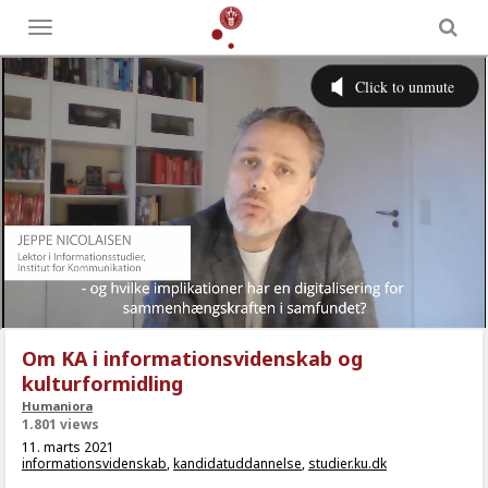
Toggle
menu
Om KA i informationsvidenskab og
kulturformidling
Humaniora
1.801 views
11. marts 2021
informationsvidenskab
,
kandidatuddannelse
,
studier.ku.dk