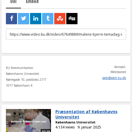
Del
Embed
URL
to
share
Kontakt:
KU Kommunikation
Webteamet
Københavns Universitet
web
@
adm
.
ku
.
dk
Nørregade 10, postboks 2177
1017 København K
Præsentation af Københavns
Universitet
Københavns Universitet
4.134 views
9. januar 2025
02:18