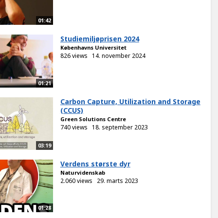
01:42
Studiemiljøprisen 2024
Københavns Universitet
826 views
14. november 2024
01:21
Carbon Capture, Utilization and Storage
(CCUS)
Green Solutions Centre
740 views
18. september 2023
03:19
Verdens største dyr
Naturvidenskab
2.060 views
29. marts 2023
01:28