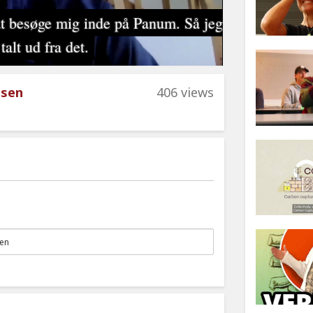
msen
406 views