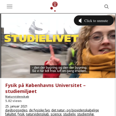
Toggle
menu
Fysik på Københavns Universitet –
studiemiljøet
Naturvidenskab
5.82 views
25. januar 2021
dagbogsvideo
,
de fysiske fag
,
det natur- og biovidenskabelige
fakultet
,
fysik
,
naturvidenskab
,
science
,
studieliv
,
studiemiljø
,