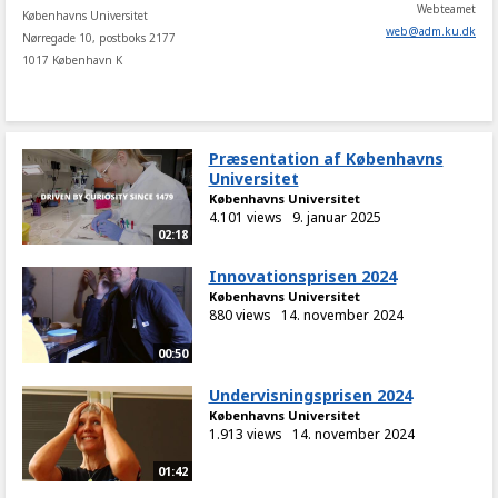
Webteamet
Københavns Universitet
web
@
adm
.
ku
.
dk
Nørregade 10, postboks 2177
1017 København K
Præsentation af Københavns
Universitet
Københavns Universitet
4.101 views
9. januar 2025
02:18
Innovationsprisen 2024
Københavns Universitet
880 views
14. november 2024
00:50
Undervisningsprisen 2024
Københavns Universitet
1.913 views
14. november 2024
01:42