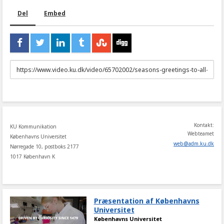
Del
Embed
URL
to
share
Kontakt:
KU Kommunikation
Webteamet
Københavns Universitet
web
@
adm
.
ku
.
dk
Nørregade 10, postboks 2177
1017 København K
Præsentation af Københavns
Universitet
Københavns Universitet