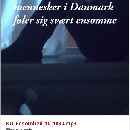
KU_Ensomhed_10_1080.mp4
Bliv studerende