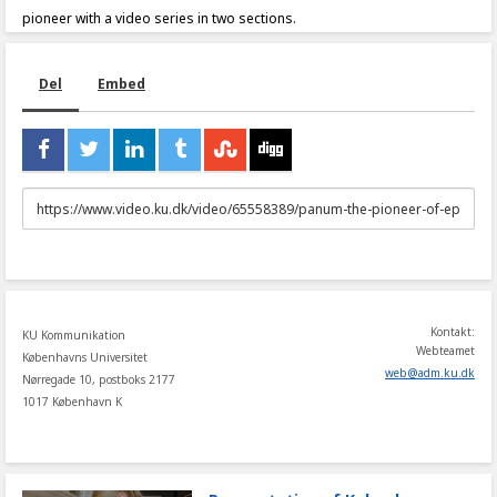
pioneer with a video series in two sections.
Del
Embed
URL
to
share
Kontakt:
KU Kommunikation
Webteamet
Københavns Universitet
web
@
adm
.
ku
.
dk
Nørregade 10, postboks 2177
1017 København K