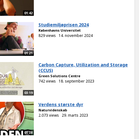
01:42
Studiemiljøprisen 2024
Københavns Universitet
829 views
14. november 2024
01:21
Carbon Capture, Utilization and Storage
(CCUS)
Green Solutions Centre
742 views
18. september 2023
03:19
Verdens største dyr
Naturvidenskab
2.073 views
29. marts 2023
01:28