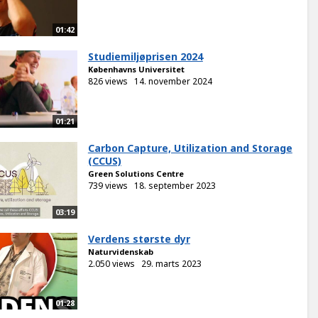
01:42
Studiemiljøprisen 2024
Københavns Universitet
826 views
14. november 2024
01:21
Carbon Capture, Utilization and Storage
(CCUS)
Green Solutions Centre
739 views
18. september 2023
03:19
Verdens største dyr
Naturvidenskab
2.050 views
29. marts 2023
01:28