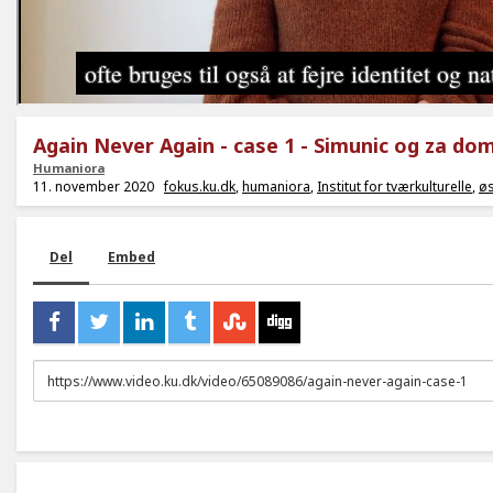
Again Never Again - case 1 - Simunic og za do
Humaniora
11. november 2020
fokus.ku.dk
,
humaniora
,
Institut for tværkulturelle
,
øs
Del
Embed
URL
to
share