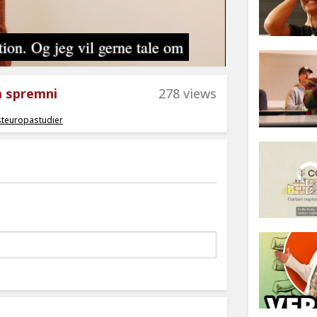
m spremni
278 views
teuropastudier