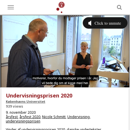
Toggle
menu
Undervisningsprisen 2020
Københavns Universitet
939 views
9. november 2020
årsfest
,
årsfest 2020
,
Nicole Schmitt
,
Undervisning
,
undervisningsprisen
Vinder af undervisningsprisen 2020, danske undertekster