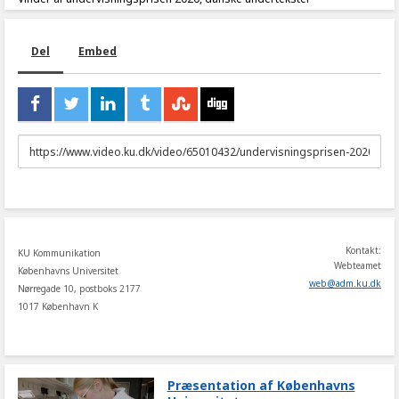
Del
Embed
URL
to
share
Kontakt:
KU Kommunikation
Webteamet
Københavns Universitet
web
@
adm
.
ku
.
dk
Nørregade 10, postboks 2177
1017 København K
Præsentation af Københavns