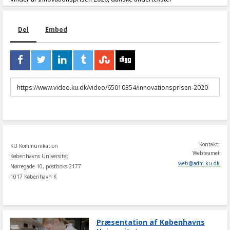
Del
Embed
URL
to
share
Kontakt:
KU Kommunikation
Webteamet
Københavns Universitet
web
@
adm
.
ku
.
dk
Nørregade 10, postboks 2177
1017 København K
Præsentation af Københavns