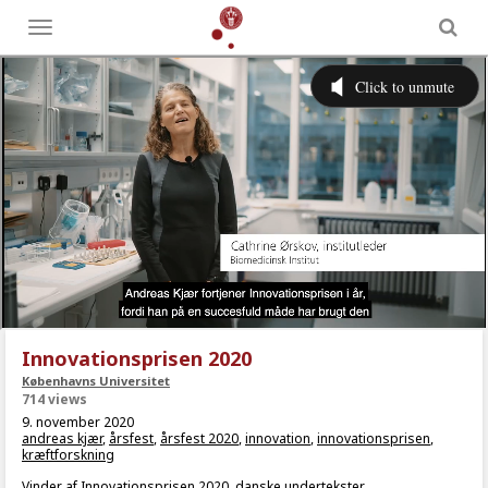
Toggle
menu
Innovationsprisen 2020
Københavns Universitet
714 views
9. november 2020
andreas kjær
,
årsfest
,
årsfest 2020
,
innovation
,
innovationsprisen
,
kræftforskning
Vinder af Innovationsprisen 2020, danske undertekster