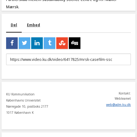
Mærsk.
Del
Embed
URL
to
share
Kontakt:
KU Kommunikation
Webteamet
Københavns Universitet
web
@
adm
.
ku
.
dk
Nørregade 10, postboks 2177
1017 København K