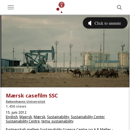
Toggle
menu
Mærsk casefilm SSC
Københavns Universitet
1.456 views
15. juni 2012
English
,
Maersk
,
Mærsk
,
Sustainability
,
Sustainability Center
,
Sustainability Centre
,
tema_sustainability
Partnerskab mellem Sustainability Science Centre og A.P. Møller -