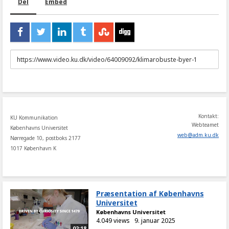
Del
Embed
URL
to
share
Kontakt:
KU Kommunikation
Webteamet
Københavns Universitet
web
@
adm
.
ku
.
dk
Nørregade 10, postboks 2177
1017 København K
Præsentation af Københavns
Universitet
Københavns Universitet
4.049 views
9. januar 2025
02:18