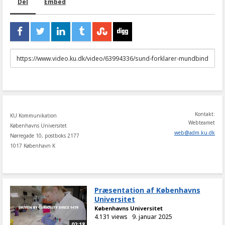
Del
Embed
URL
to
share
Kontakt:
KU Kommunikation
Webteamet
Københavns Universitet
web
@
adm
.
ku
.
dk
Nørregade 10, postboks 2177
1017 København K
Præsentation af Københavns
Universitet
Københavns Universitet
4.131 views
9. januar 2025
02:18