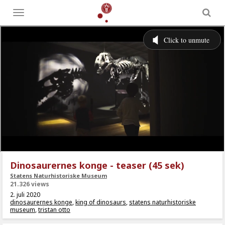
Toggle
menu
Dinosaurernes konge - teaser (45 sek)
Statens Naturhistoriske Museum
21.326 views
2. juli 2020
dinosaurernes konge
,
king of dinosaurs
,
statens naturhistoriske
museum
,
tristan otto