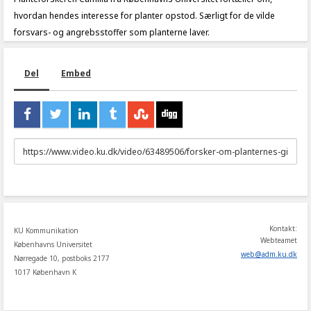
hvordan hendes interesse for planter opstod. Særligt for de vilde
forsvars- og angrebsstoffer som planterne laver.
Del
Embed
URL
to
share
Kontakt:
KU Kommunikation
Webteamet
Københavns Universitet
web
@
adm
.
ku
.
dk
Nørregade 10, postboks 2177
1017 København K