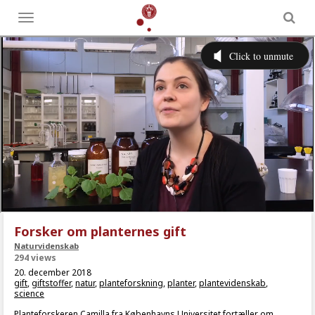
Toggle
menu
Forsker om planternes gift
Naturvidenskab
294 views
20. december 2018
gift
,
giftstoffer
,
natur
,
planteforskning
,
planter
,
plantevidenskab
,
science
Planteforskeren Camilla fra Københavns Universitet fortæller om,