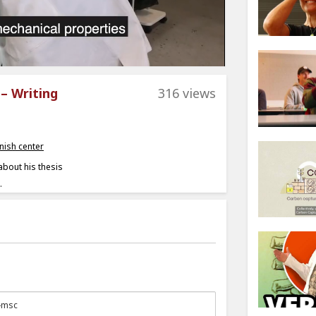
– Writing
316 views
nish center
bout his thesis
.