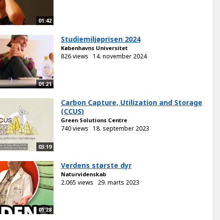
01:42
Studiemiljøprisen 2024
Københavns Universitet
826 views
14. november 2024
01:21
Carbon Capture, Utilization and Storage
(CCUS)
Green Solutions Centre
740 views
18. september 2023
03:19
Verdens største dyr
Naturvidenskab
2.065 views
29. marts 2023
01:28