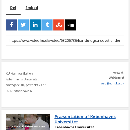
Del
Embed
URL
to
share
Kontakt:
KU Kommunikation
Webteamet
Københavns Universitet
web
@
adm
.
ku
.
dk
Nørregade 10, postboks 2177
1017 København K
Præsentation af Københavns
Universitet
Københavns Universitet