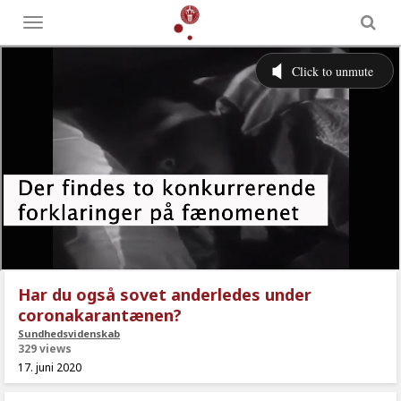
Toggle
menu
Har du også sovet anderledes under
coronakarantænen?
Sundhedsvidenskab
329 views
17. juni 2020