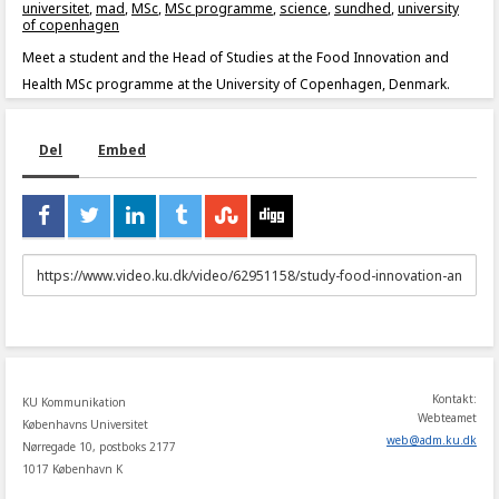
universitet
,
mad
,
MSc
,
MSc programme
,
science
,
sundhed
,
university
of copenhagen
Meet a student and the Head of Studies at the Food Innovation and
Health MSc programme at the University of Copenhagen, Denmark.
Del
Embed
URL
to
share
Kontakt:
KU Kommunikation
Webteamet
Københavns Universitet
web
@
adm
.
ku
.
dk
Nørregade 10, postboks 2177
1017 København K