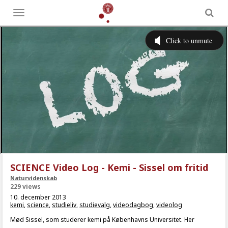
Toggle
menu
SCIENCE Video Log - Kemi - Sissel om fritid
Naturvidenskab
229 views
10. december 2013
kemi
,
science
,
studieliv
,
studievalg
,
videodagbog
,
videolog
Mød Sissel, som studerer kemi på Københavns Universitet. Her