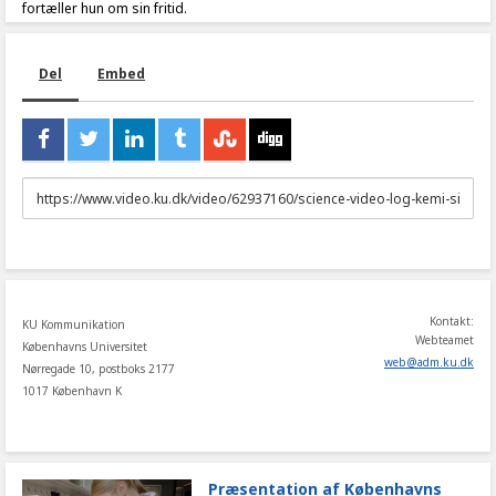
fortæller hun om sin fritid.
Del
Embed
URL
to
share
Kontakt:
KU Kommunikation
Webteamet
Københavns Universitet
web
@
adm
.
ku
.
dk
Nørregade 10, postboks 2177
1017 København K
Præsentation af Københavns