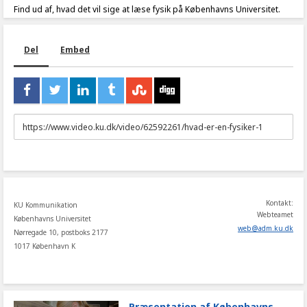
Find ud af, hvad det vil sige at læse fysik på Københavns Universitet.
Del
Embed
URL
to
share
Kontakt:
KU Kommunikation
Webteamet
Københavns Universitet
web
@
adm
.
ku
.
dk
Nørregade 10, postboks 2177
1017 København K
Præsentation af Københavns