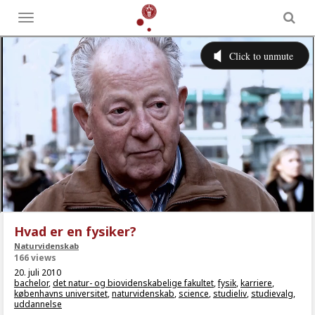
Toggle
menu
Hvad er en fysiker?
Naturvidenskab
166 views
20. juli 2010
bachelor
,
det natur- og biovidenskabelige fakultet
,
fysik
,
karriere
,
københavns universitet
,
naturvidenskab
,
science
,
studieliv
,
studievalg
,
uddannelse