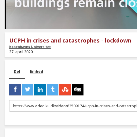
UCPH in crises and catastrophes - lockdown
Københavns Universitet
27. april 2020
Del
Embed
URL
to
share