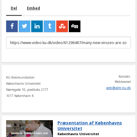
Del
Embed
URL
to
share
Kontakt:
KU Kommunikation
Webteamet
Københavns Universitet
web
@
adm
.
ku
.
dk
Nørregade 10, postboks 2177
1017 København K
Præsentation af Københavns
Universitet
Københavns Universitet