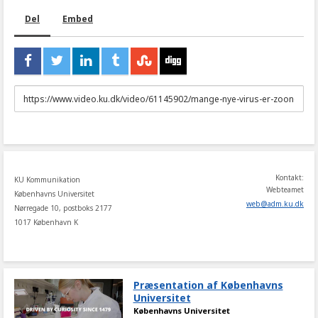
Del
Embed
URL
to
share
Kontakt:
KU Kommunikation
Webteamet
Københavns Universitet
web
@
adm
.
ku
.
dk
Nørregade 10, postboks 2177
1017 København K
Præsentation af Københavns
Universitet
Københavns Universitet