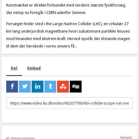
Kunstværket er direkte forbundet med verdens største fysikforsøg,
der netop nu foregår i CERN udenfor Geneve.
Forsøget finder sted i the Large Hadron Collider (LHC), en cirkulær 27
km lang underjordisk magnetbane hvori subatomare partikler knuses
mod hinanden med ekstrem kraft. Herved opstår der tilstande magen
til dem der herskede i vores univers få...
Del
Embed
URL
to
share
Kontakt:
KU Kommunikation