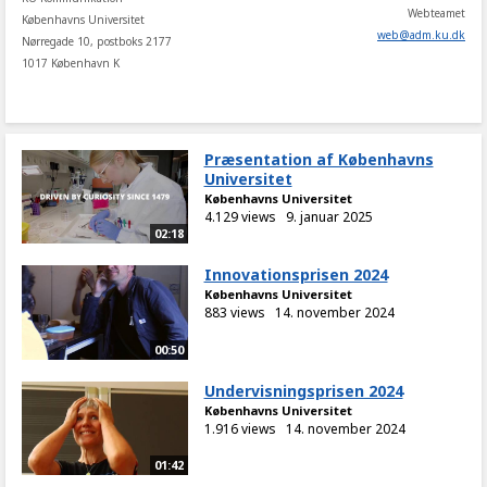
Webteamet
Københavns Universitet
web
@
adm
.
ku
.
dk
Nørregade 10, postboks 2177
1017 København K
Præsentation af Københavns
Universitet
Københavns Universitet
4.129 views
9. januar 2025
02:18
Innovationsprisen 2024
Københavns Universitet
883 views
14. november 2024
00:50
Undervisningsprisen 2024
Københavns Universitet
1.916 views
14. november 2024
01:42