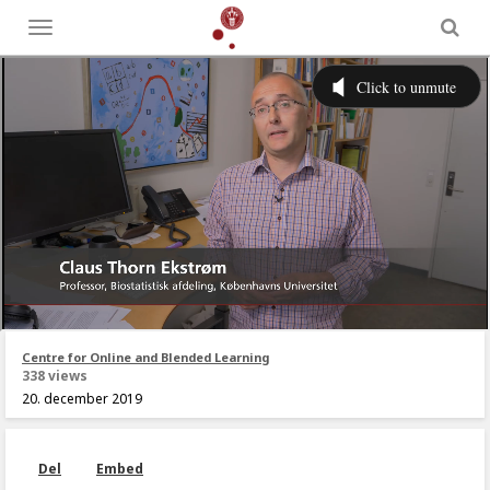
Toggle
menu
Centre for Online and Blended Learning
338 views
20. december 2019
Del
Embed