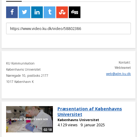
URL
to
share
Kontakt:
KU Kommunikation
Webteamet
Københavns Universitet
web
@
adm
.
ku
.
dk
Nørregade 10, postboks 2177
1017 København K
Præsentation af Københavns
Universitet
Københavns Universitet
4.129 views
9. januar 2025
02:18