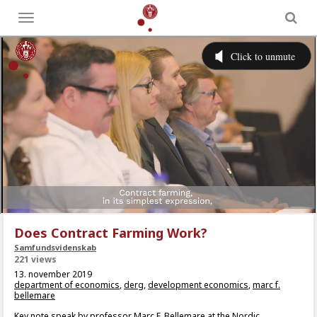
Toggle
menu
Does Contract Farming Work?
Samfundsvidenskab
221 views
13. november 2019
department of economics
,
derg
,
development economics
,
marc f.
bellemare
Key note speak by professor Marc F. Bellemare at the Nordic