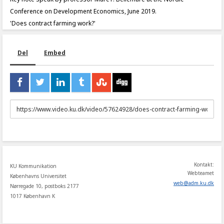
Conference on Development Economics, June 2019.
'Does contract farming work?'
Del
Embed
URL
to
share
Kontakt:
KU Kommunikation
Webteamet
Københavns Universitet
web
@
adm
.
ku
.
dk
Nørregade 10, postboks 2177
1017 København K