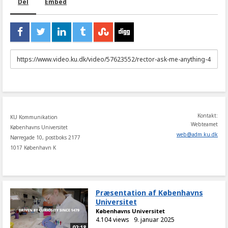
Del
Embed
URL
to
share
Kontakt:
KU Kommunikation
Webteamet
Københavns Universitet
web
@
adm
.
ku
.
dk
Nørregade 10, postboks 2177
1017 København K
Præsentation af Københavns
Universitet
Københavns Universitet
4.104 views
9. januar 2025
02:18