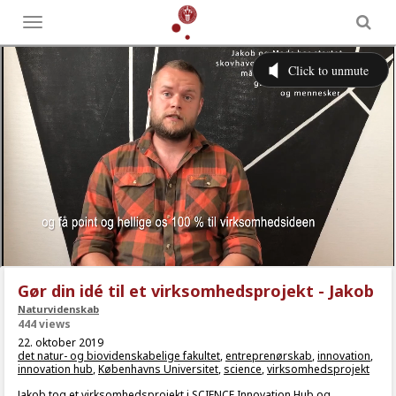
Toggle
menu
Gør din idé til et virksomhedsprojekt - Jakob
Naturvidenskab
444 views
22. oktober 2019
det natur- og biovidenskabelige fakultet
,
entreprenørskab
,
innovation
,
innovation hub
,
Københavns Universitet
,
science
,
virksomhedsprojekt
Jakob tog et virksomhedsprojekt i SCIENCE Innovation Hub og