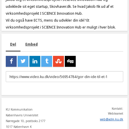
udviklede sit eget startup, Skovhaver.dk. Se hvad Jakob fik ud af et
virksomhedsprojekt I SCIENCE Innovation Hub.
Vil du også have ECTS, mens du udvikler din idé? Et
virksomhedsprojekt i SCIENCE Innovation Hub er muligt i hver blok.
Del
Embed
URL
to
share
Kontakt:
KU Kommunikation
Webteamet
Københavns Universitet
web
@
adm
.
ku
.
dk
Nørregade 10, postboks 2177
1017 København K