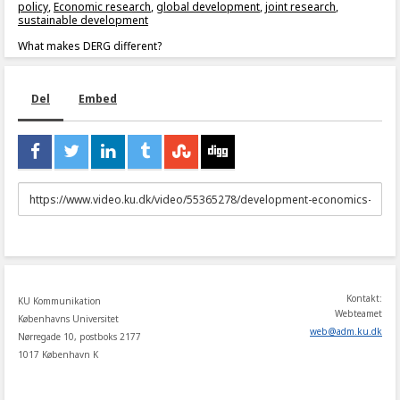
policy
,
Economic research
,
global development
,
joint research
,
sustainable development
What makes DERG different?
Del
Embed
URL
to
share
Kontakt:
KU Kommunikation
Webteamet
Københavns Universitet
web
@
adm
.
ku
.
dk
Nørregade 10, postboks 2177
1017 København K