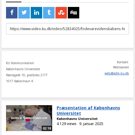
URL
to
share
Kontakt:
KU Kommunikation
Webteamet
Københavns Universitet
web
@
adm
.
ku
.
dk
Nørregade 10, postboks 2177
1017 København K
Præsentation af Københavns
Universitet
Københavns Universitet
4.129 views
9. januar 2025
02:18