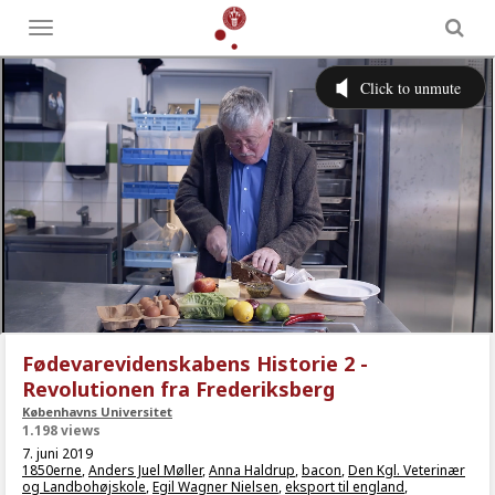
Toggle
menu
Fødevarevidenskabens Historie 2 -
Revolutionen fra Frederiksberg
Københavns Universitet
1.198 views
7. juni 2019
1850erne
,
Anders Juel Møller
,
Anna Haldrup
,
bacon
,
Den Kgl. Veterinær
og Landbohøjskole
,
Egil Wagner Nielsen
,
eksport til england
,