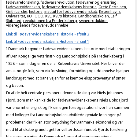
fødevareforskning
,
fødevarerevolution
,
fødevarer og ernæring
,
fødevarevidenskab
,
fødevarevidenskabens historie
,
Grete Bertelsen
,
Grith Lerche
,
historie
,
institut for fødevarevidenskab
,
Københavns
Universitet
,
KU FOOD
,
KVL
,
KVL's historie
,
Landbohøjskolen
,
Leif
Skibsted
,
revolutionen fra Frederiksberg
,
svineproduktion
,
videregående fødevareuddannelse
Link til Fødevarevidenskabens Historie - afsnit 3
Link til Fødevarevidenskabens Historie - afsnit 1
I Danmark begynder fødevarevidenskabens historie med etableringen
af Den Kongelige Veterinær- og Landbohøjskole på Frederiksberg i
1858 – som i dag er en del af Københavns Universitet. Her bliver der
ansat nogle folk, som via forskning, formidling og uddannelse hjælper
landbruget med at bane vejen for et kæmpe eksporteventyr af smør
og bacon.
En af de helt centrale personer i denne udvikling var Niels Johannes
Fjord, som man kan kalde for fødevarevidenskabens Niels Bohr. Fjord
var enormt energisk og fik sin egen forsøgsstation, hvor han sammen
med kolleger fra Landbohøjskolen udviklede geniale løsninger på
problemer, der fik en stor betydning for Danmarks økonomi og var
med til at skabe grundlaget for velfærdssamfundet. Fjords forskning
blev utrolig vigtig, da Danmark på grund af stor international