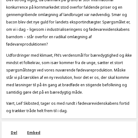
konkurrence på kornmarkedet stod overfor faldende priser og en
gennemgribende omlægning af landbruget var nødvendig. Smør og
bacon blev det nye guld for landets eksportindtægter. Spørgsmålet er,
om vi i dag – ligesom i industrialiseringens og fødevarevidenskabens
barndom – står overfor en radikal omlægning af
fødevareproduktionen?
Udfordringer med klimaet, FN’s verdensmål for bæredygtighed og ikke
mindst et folkekrav, som især kommer fra de unge, sætter et stort
spørgsmålstegn ved vores nuværende fødevareproduktion. Måske
står vi på tærsklen af en ny revolution, hvor det er os, der skal komme
med løsninger til på én gang at brødføde en stigende befolkning og
samtidig gøre det på en bæredygtig måde.
Vært, Leif Skibsted, tager os med rundt i fødevarevidenskabens fortid
og trækker tråde helt frem til i dag.
Del
Embed