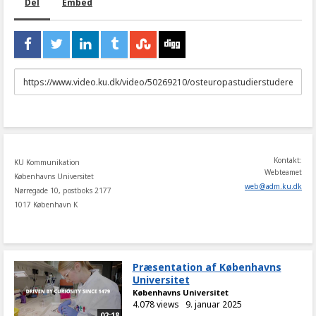
Del
Embed
URL
to
share
Kontakt:
KU Kommunikation
Webteamet
Københavns Universitet
web
@
adm
.
ku
.
dk
Nørregade 10, postboks 2177
1017 København K
Præsentation af Københavns
Universitet
Københavns Universitet
4.078 views
9. januar 2025
02:18