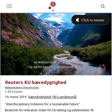
Toggle
menu
Reuters KU bæredygtighed
Københavns Universitet
1.614 views
19. marts 2019
bæredygtighed
,
FN's verdensmål
"Interdisciplinary Solutions for a Sustainable Future"
Beskriver KU-indsatser inden for forskning og uddannelser ift.