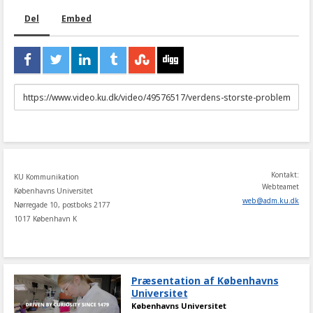
Del
Embed
URL
to
share
Kontakt:
KU Kommunikation
Webteamet
Københavns Universitet
web
@
adm
.
ku
.
dk
Nørregade 10, postboks 2177
1017 København K
Præsentation af Københavns
Universitet
Københavns Universitet