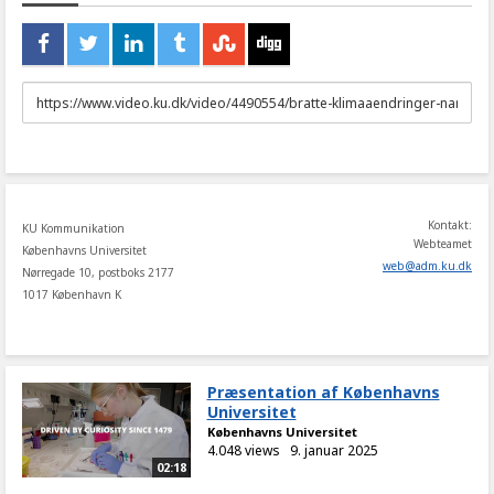
URL
to
share
Kontakt:
KU Kommunikation
Webteamet
Københavns Universitet
web
@
adm
.
ku
.
dk
Nørregade 10, postboks 2177
1017 København K
Præsentation af Københavns
Universitet
Københavns Universitet
4.048 views
9. januar 2025
02:18