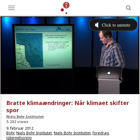
Toggle
menu
Bratte klimaændringer: Når klimaet skifter
spor
Niels Bohr Institutet
5.282 views
9. februar 2012
Bohr
,
Niels Bohr Institutet
,
Niels Bohr Instituttet
,
foredrag
,
iskerneboring