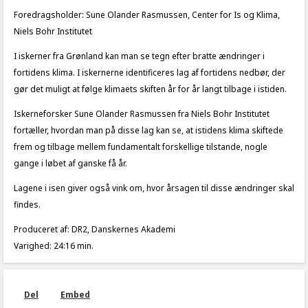
Foredragsholder: Sune Olander Rasmussen, Center for Is og Klima,
Niels Bohr Institutet
I iskerner fra Grønland kan man se tegn efter bratte ændringer i
fortidens klima. I iskernerne identificeres lag af fortidens nedbør, der
gør det muligt at følge klimaets skiften år for år langt tilbage i istiden.
Iskerneforsker Sune Olander Rasmussen fra Niels Bohr Institutet
fortæller, hvordan man på disse lag kan se, at istidens klima skiftede
frem og tilbage mellem fundamentalt forskellige tilstande, nogle
gange i løbet af ganske få år.
Lagene i isen giver også vink om, hvor årsagen til disse ændringer skal
findes.
Produceret af: DR2, Danskernes Akademi
Varighed: 24:16 min.
Del
Embed