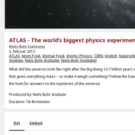
ATLAS - The world’s biggest physics experime
Niels Bohr Institutet
2. februar 2012
ATLAS
,
Atom Fysik
,
Atomar Fysik
,
Atomic Physics
,
CERN
,
English
,
Naturvid
Institute
,
Niels Bohr Institutet
,
Niels Bohr Instituttet
What did the universe look like right after the Big Bang 13.7 billion years 
that gives everything mass – or make it weigh something? Follow the Dan
the hunt for answers to the mysteries of the universe
Produced by: Niels Bohr Institute
Duration: 18:46 minutes
Del
Embed