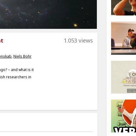
nt
1.053 views
enskab
,
Niels Bohr
ago? – and what is it
ish researchers in