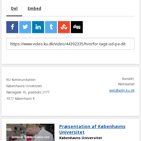
Del
Embed
URL
to
share
Kontakt:
KU Kommunikation
Webteamet
Københavns Universitet
web
@
adm
.
ku
.
dk
Nørregade 10, postboks 2177
1017 København K
Præsentation af Københavns
Universitet
Københavns Universitet