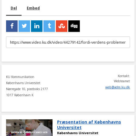
Del
Embed
URL
to
share
Kontakt:
KU Kommunikation
Webteamet
Københavns Universitet
web
@
adm
.
ku
.
dk
Nørregade 10, postboks 2177
1017 København K
Præsentation af Københavns
Universitet
Københavns Universitet