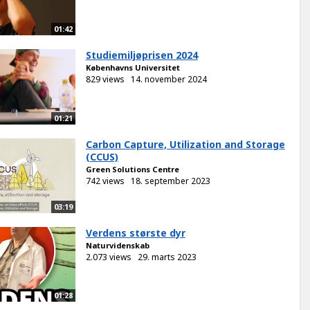
01:42
Studiemiljøprisen 2024
Københavns Universitet
829 views
14. november 2024
01:21
Carbon Capture, Utilization and Storage
(CCUS)
Green Solutions Centre
742 views
18. september 2023
03:19
Verdens største dyr
Naturvidenskab
2.073 views
29. marts 2023
01:28