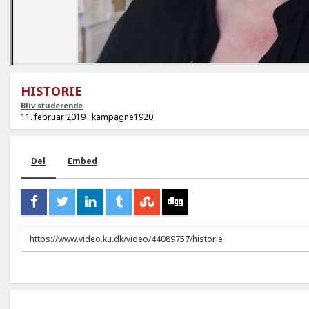
HISTORIE
Bliv studerende
11. februar 2019
kampagne1920
Del
Embed
URL
to
share